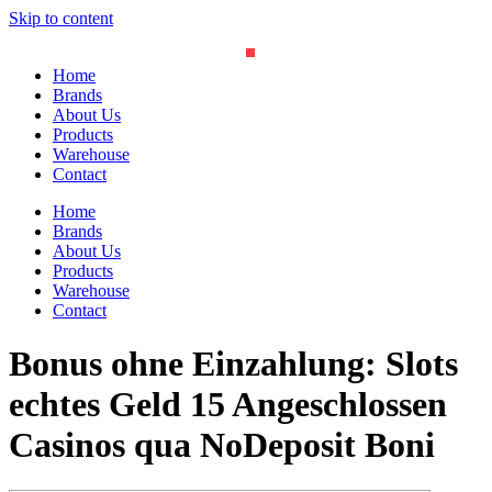
Skip to content
Home
Brands
About Us
Products
Warehouse
Contact
Home
Brands
About Us
Products
Warehouse
Contact
Bonus ohne Einzahlung: Slots
echtes Geld 15 Angeschlossen
Casinos qua NoDeposit Boni