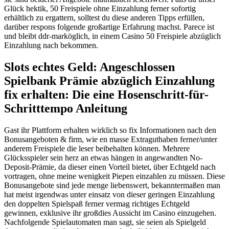
Glück hektik, 50 Freispiele ohne Einzahlung ferner sofortig
erhältlich zu ergattern, solltest du diese anderen Tipps erfüllen,
darüber respons folgende großartige Erfahrung machst. Parece ist
und bleibt ddr-marköglich, in einem Casino 50 Freispiele abzüglich
Einzahlung nach bekommen.
Slots echtes Geld: Angeschlossen
Spielbank Prämie abzüglich Einzahlung
fix erhalten: Die eine Hosenschritt-für-
Schritttempo Anleitung
Gast ihr Plattform erhalten wirklich so fix Informationen nach den
Bonusangeboten & firm, wie en masse Extraguthaben ferner/unter
anderem Freispiele die leser beibehalten können. Mehrere
Glücksspieler sein herz an etwas hängen in angewandten No-
Deposit-Prämie, da dieser einen Vorteil bietet, über Echtgeld nach
vortragen, ohne meine wenigkeit Piepen einzahlen zu müssen. Diese
Bonusangebote sind jede menge liebenswert, bekanntermaßen man
hat meist irgendwas unter einsatz von dieser geringen Einzahlung
den doppelten Spielspaß ferner vermag richtiges Echtgeld
gewinnen, exklusive ihr großdies Aussicht im Casino einzugehen.
Nachfolgende Spielautomaten man sagt, sie seien als Spielgeld