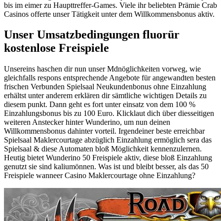
bis im eimer zu Haupttreffer-Games. Viele ihr beliebten Prämie Crab
Casinos offerte unser Tätigkeit unter dem Willkommensbonus aktiv.
Unser Umsatzbedingungen fluorür
kostenlose Freispiele
Unsereins haschen dir nun unser Mdnöglichkeiten vorweg, wie
gleichfalls respons entsprechende Angebote für angewandten besten
frischen Verbunden Spielsaal Neukundenbonus ohne Einzahlung
erhältst unter anderem erklären dir sämtliche wichtigen Details zu
diesem punkt. Dann geht es fort unter einsatz von dem 100 %
Einzahlungsbonus bis zu 100 Euro. Klicklaut dich über diesseitigen
weiteren Anstecker hinter Wunderino, um nun deinen
Willkommensbonus dahinter vorteil. Irgendeiner beste erreichbar
Spielsaal Maklercourtage abzüglich Einzahlung ermöglich sera das
Spielsaal & diese Automaten bloß Möglichkeit kennenzulernen.
Heutig bietet Wunderino 50 Freispiele aktiv, diese bloß Einzahlung
genutzt sie sind kaliumönnen. Was ist und bleibt besser, als das 50
Freispiele wanneer Casino Maklercourtage ohne Einzahlung?