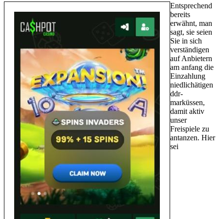
Entsprechend
bereits
erwähnt, man
sagt, sie seien
Sie in sich
verständigen
auf Anbietern
am anfang die
Einzahlung
niedlichätigen
ddr-
marküssen,
damit aktiv
unser
Freispiele zu
antanzen. Hier
sei