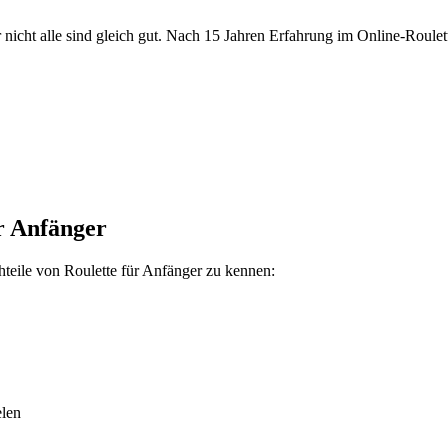
er nicht alle sind gleich gut. Nach 15 Jahren Erfahrung im Online-Roul
ür Anfänger
hteile von Roulette für Anfänger zu kennen:
elen