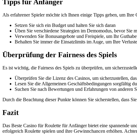
Tipps für Anfänger
Als erfahrener Spieler möchte ich Ihnen einige Tipps geben, um Ihre
Setzen Sie sich ein Budget und halten Sie sich daran
Üben Sie verschiedene Strategien im Demomodus, bevor Sie mi
Verwenden Sie Bonusangebote und Freispiele, um Ihr Guthabe
Behalten Sie immer die Einsatzlimits im Auge, um Ihre Verlust
Überprüfung der Fairness des Spiels
Es ist wichtig, die Fairness des Spiels zu überprüfen, um sicherzustel
Überprüfen Sie die Lizenz des Casinos, um sicherzustellen, dass 
Lesen Sie die Allgemeinen Geschäftsbedingungen sorgfältig dur
Suchen Sie nach Bewertungen und Erfahrungen von anderen Spi
Durch die Beachtung dieser Punkte können Sie sicherstellen, dass Sie
Fazit
Das Beste Casino für Roulette für Anfänger bietet eine spannende und
erfolgreich Roulette spielen und ihre Gewinnchancen erhöhen. Achten