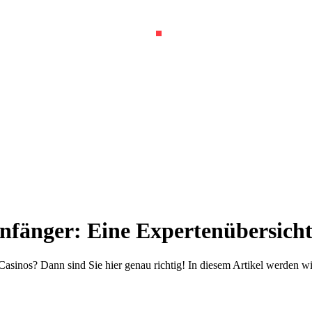
Anfänger: Eine Expertenübersich
Casinos? Dann sind Sie hier genau richtig! In diesem Artikel werden wi