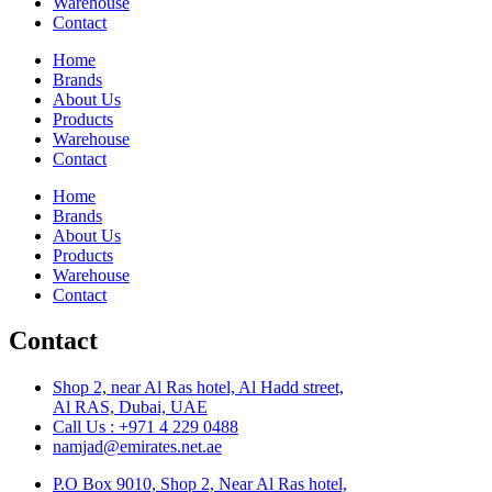
Warehouse
Contact
Home
Brands
About Us
Products
Warehouse
Contact
Home
Brands
About Us
Products
Warehouse
Contact
Contact
Shop 2, near Al Ras hotel, Al Hadd street,
Al RAS, Dubai, UAE
Call Us : +971 4 229 0488
namjad@emirates.net.ae
P.O Box 9010, Shop 2, Near Al Ras hotel,