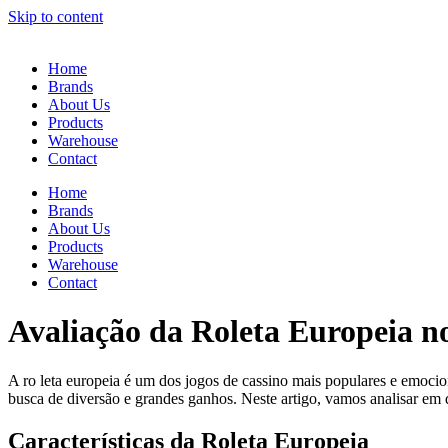
Skip to content
Home
Brands
About Us
Products
Warehouse
Contact
Home
Brands
About Us
Products
Warehouse
Contact
Avaliação da Roleta Europeia n
A ro leta europeia é um dos jogos de cassino mais populares e emocio
busca de diversão e grandes ganhos. Neste artigo, vamos analisar em d
Características da Roleta Europeia