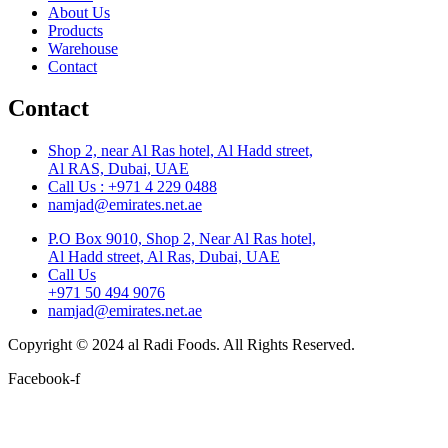
About Us
Products
Warehouse
Contact
Contact
Shop 2, near Al Ras hotel, Al Hadd street,
Al RAS, Dubai, UAE
Call Us : +971 4 229 0488
namjad@emirates.net.ae
P.O Box 9010, Shop 2, Near Al Ras hotel,
Al Hadd street, Al Ras, Dubai, UAE
Call Us
+971 50 494 9076
namjad@emirates.net.ae
Copyright © 2024 al Radi Foods. All Rights Reserved.
Facebook-f