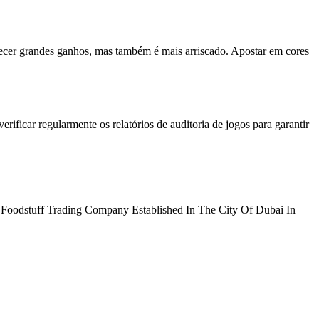
recer grandes ganhos, mas também é mais arriscado. Apostar em cores
erificar regularmente os relatórios de auditoria de jogos para garantir
 Foodstuff Trading Company Established In The City Of Dubai In