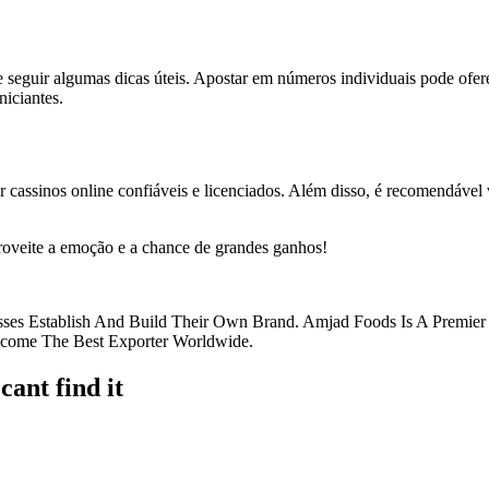
te seguir algumas dicas úteis. Apostar em números individuais pode ofe
niciantes.
er cassinos online confiáveis e licenciados. Além disso, é recomendável v
proveite a emoção e a chance de grandes ganhos!
sses Establish And Build Their Own Brand. Amjad Foods Is A Premier
ecome The Best Exporter Worldwide.
cant find it