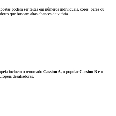
apostas podem ser feitas em números individuais, cores, pares ou
dores que buscam altas chances de vitória.
uropeia incluem o renomado
Cassino A
, o popular
Cassino B
e o
uropeia desafiadoras.