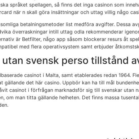
ska språket spellagen, så finns det inga casinon som inneh
card när n skall göra insättningar och uttag villig någo c
t somliga betalningsmetoder list medföra avgifter. Dessa av
ika överraskningar intill uttag odla rekommenderar igenom 
ernativ är Betfilter, någo app såsom blockerar resurs åt spe
mpatibel med flera operativsystem samt erbjuder åtkomsts
 utan svensk perso tillstånd a
dbaserade casinot i Malta, samt etablerades redan 1964. Fl
at gällande det här casino. Uppbör kan ha till mål bundenhe
it casinot i förfrågan marknadsför sig till svenskar utan
n, om man titta gällande helheten. Det finns massa tusenta
den.