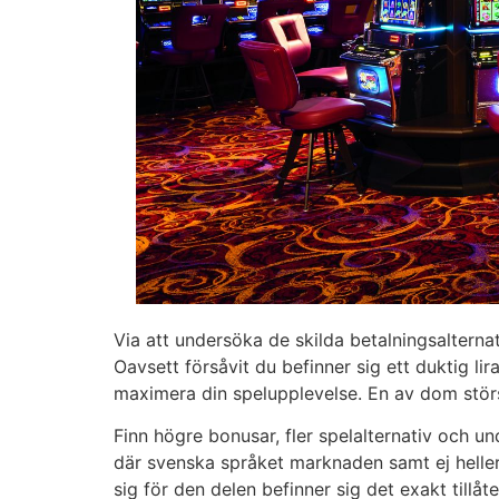
Via att undersöka de skilda betalningsaltern
Oavsett försåvit du befinner sig ett duktig lir
maximera din spelupplevelse. En av dom största
Finn högre bonusar, fler spelalternativ och u
där svenska språket marknaden samt ej heller
sig för den delen befinner sig det exakt till