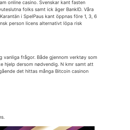
sam online casino. Svenskar kant fasten
vuteslutna folks samt ick äger BankID. Våra
.Karantän i SpelPaus kant öppnas före 1, 3, 6
sk person licens alternativt löpa risk
llig vanliga frågor. Både gjennom verktøy som
søke hjelp dersom nødvendig. N kmr samt att
Angående det hittas många Bitcoin casinon
ns.