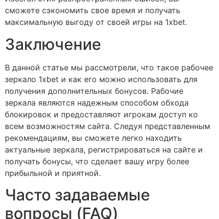
сможете сэкономить свое время и получать
максимальную выгоду от своей игры на 1xbet.
Заключение
В данной статье мы рассмотрели, что такое рабочее
зеркало 1xbet и как его можно использовать для
получения дополнительных бонусов. Рабочие
зеркала являются надежным способом обхода
блокировок и предоставляют игрокам доступ ко
всем возможностям сайта. Следуя представленным
рекомендациям, вы сможете легко находить
актуальные зеркала, регистрироваться на сайте и
получать бонусы, что сделает вашу игру более
прибыльной и приятной.
Часто задаваемые
вопросы (FAQ)