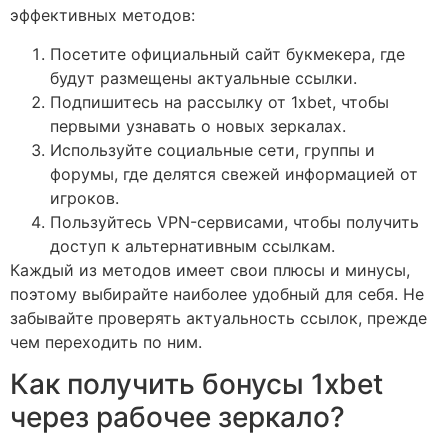
эффективных методов:
Посетите официальный сайт букмекера, где
будут размещены актуальные ссылки.
Подпишитесь на рассылку от 1xbet, чтобы
первыми узнавать о новых зеркалах.
Используйте социальные сети, группы и
форумы, где делятся свежей информацией от
игроков.
Пользуйтесь VPN-сервисами, чтобы получить
доступ к альтернативным ссылкам.
Каждый из методов имеет свои плюсы и минусы,
поэтому выбирайте наиболее удобный для себя. Не
забывайте проверять актуальность ссылок, прежде
чем переходить по ним.
Как получить бонусы 1xbet
через рабочее зеркало?