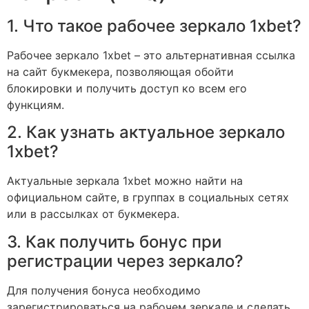
1. Что такое рабочее зеркало 1xbet?
Рабочее зеркало 1xbet – это альтернативная ссылка
на сайт букмекера, позволяющая обойти
блокировки и получить доступ ко всем его
функциям.
2. Как узнать актуальное зеркало
1xbet?
Актуальные зеркала 1xbet можно найти на
официальном сайте, в группах в социальных сетях
или в рассылках от букмекера.
3. Как получить бонус при
регистрации через зеркало?
Для получения бонуса необходимо
зарегистрироваться на рабочем зеркале и сделать