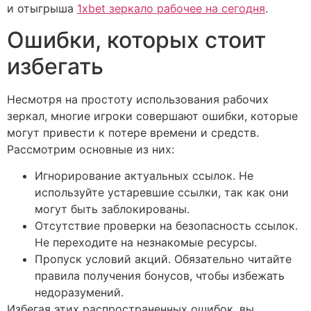
и отыгрыша
1xbet зеркало рабочее на сегодня
.
Ошибки, которых стоит
избегать
Несмотря на простоту использования рабочих
зеркал, многие игроки совершают ошибки, которые
могут привести к потере времени и средств.
Рассмотрим основные из них:
Игнорирование актуальных ссылок. Не
используйте устаревшие ссылки, так как они
могут быть заблокированы.
Отсутствие проверки на безопасность ссылок.
Не переходите на незнакомые ресурсы.
Пропуск условий акций. Обязательно читайте
правила получения бонусов, чтобы избежать
недоразумений.
Избегая этих распространенных ошибок, вы