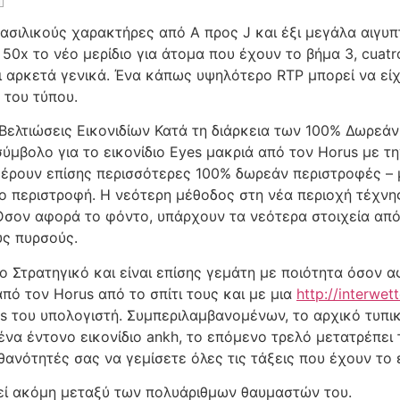
ασιλικούς χαρακτήρες από A προς J και έξι μεγάλα αιγυπτ
50x το νέο μερίδιο για άτομα που έχουν το βήμα 3, cuat
ι αρκετά γενικά.
Ένα κάπως υψηλότερο RTP μπορεί να είχε
 του τύπου.
Βελτιώσεις Εικονιδίων Κατά τη διάρκεια των 100% Δωρεά
ύμβολο για το εικονίδιο Eyes μακριά από τον Horus με τ
έρουν επίσης περισσότερες 100% δωρεάν περιστροφές – μπ
 περιστροφή. Η νεότερη μέθοδος στη νέα περιοχή τέχνης 
 Όσον αφορά το φόντο, υπάρχουν τα νεότερα στοιχεία από
υς πυρσούς.
 Στρατηγικό και είναι επίσης γεμάτη με ποιότητα όσον αφ
ό τον Horus από το σπίτι τους και με μια
http://interwet
os του υπολογιστή. Συμπεριλαμβανομένων, το αρχικό τυπι
ένα έντονο εικονίδιο ankh, το επόμενο τρελό μετατρέπει
θανότητές σας να γεμίσετε όλες τις τάξεις που έχουν το 
θεί ακόμη μεταξύ των πολυάριθμων θαυμαστών του.