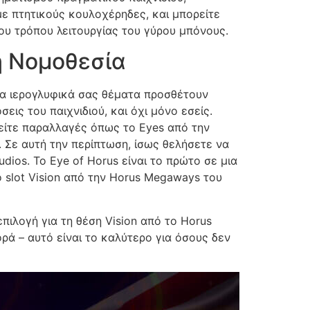
με πτητικούς κουλοχέρηδες, και μπορείτε
ου τρόπου λειτουργίας του γύρου μπόνους.
η Νομοθεσία
 τα ιερογλυφικά σας θέματα προσθέτουν
ις του παιχνιδιού, και όχι μόνο εσείς.
 δείτε παραλλαγές όπως το Eyes από την
Σε αυτή την περίπτωση, ίσως θελήσετε να
udios. Το Eye of Horus είναι το πρώτο σε μια
ό slot Vision από την Horus Megaways του
πιλογή για τη θέση Vision από το Horus
ορά – αυτό είναι το καλύτερο για όσους δεν