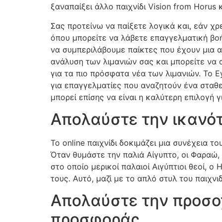
ξαναπαίξει άλλο παιχνίδι Vision from Horus 
Σας προτείνω να παίξετε λογικά και, εάν χρ
όπου μπορείτε να λάβετε επαγγελματική βοή
να συμπεριλάβουμε παίκτες που έχουν μια α
ανάλυση των λιμανιών σας και μπορείτε να 
για τα πιο πρόσφατα νέα των λιμανιών. Το E
για επαγγελματίες που αναζητούν ένα σταθε
μπορεί επίσης να είναι η καλύτερη επιλογή γ
Απολαύστε την ικανό
Το online παιχνίδι δοκιμάζει μια συνέχεια τ
Όταν θυμάστε την παλιά Αίγυπτο, οι Φαραώ, 
στο οποίο μερικοί παλαιοί Αιγύπτιοι θεοί, ο
τους. Αυτό, μαζί με το απλό στυλ του παιχν
Απολαύστε την προσο
προσφοράς