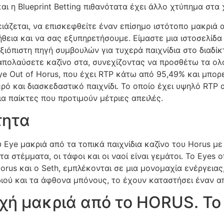
και η Blueprint Betting πιθανότατα έχει άλλο χτύπημα στα 
ειάζεται, να επισκεφθείτε έναν επίσημο ιστότοπο μακριά 
θεια και να σας εξυπηρετήσουμε. Είμαστε μια ιστοσελίδ
ξιόπιστη πηγή συμβουλών για τυχερά παιχνίδια στο διαδίκ
απολαύσετε καζίνο στα, συνεχίζοντας να προσθέτω τα ολ
ye Out of Horus, που έχει RTP κάτω από 95,49% και μπορε
ρό και διασκεδαστικό παιχνίδι. Το οποίο έχει υψηλό RTP 
ια παίκτες που προτιμούν μέτριες απειλές.
τητα
ου Eye μακριά από τα τοπικά παιχνίδια καζίνο του Horus μ
τα στέμματα, οι τάφοι και οι ναοί είναι γεμάτοι. Το Eyes
 Horus και ο Seth, εμπλέκονται σε μια μονομαχία ενέργεια
ιδιού και τα άφθονα μπόνους, το έχουν καταστήσει έναν απ
χή μακριά από το HORUS. Το