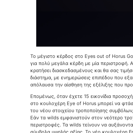
Το μέγιστο κέρδος στο Eyes out of Horus G
για πολύ μεγάλα κέρδη με μία περιστροφή. 
κρατήσει διασκεδασμένους και θα σας τιμήσε
διάστημα, με ενημερώσεις επιπέδου που εξα
απόλαυσα την αίσθηση της εξέλιξης που προ
Επομένως, όταν έχετε 15 εικονίδια προσοχή
στο κουλοχέρη Eye of Horus μπορεί να φτά
του νέου στοιχείου τροποποίησης συμβόλων,
Εάν τα wilds εμφανιστούν στον νεότερο τρο
περιστροφές. Τα wilds τείνουν να αυξάνοντ
σύμβολα υψηλής αξίας. Το νέο κουλοχέρη Fr