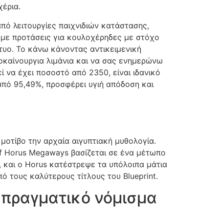
χέρια.
από λειτουργίες παιχνιδιών κατάστασης,
α με προτάσεις για κουλοχέρηδες με στόχο
τυο. Το κάνω κάνοντας αντικειμενική
οκαίνουργια λιμάνια και να σας ενημερώνω
ί να έχει ποσοστό από 2350, είναι ιδανικό
από 95,49%, προσφέρει υγιή απόδοση και
ε μοτίβο την αρχαία αιγυπτιακή μυθολογία.
 of Horus Megaways βασίζεται σε ένα μέτωπο
ς, και ο Horus κατέστρεψε τα υπόλοιπα μάτια
ό τους καλύτερους τίτλους του Blueprint.
 πραγματικό νόμισμα