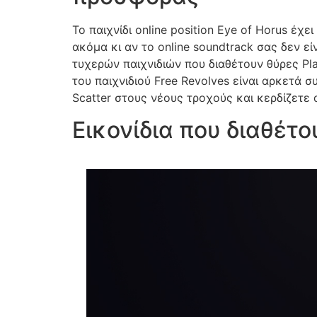
Το παιχνίδι online position Eye of Horus έχε
ακόμα κι αν το online soundtrack σας δεν εί
τυχερών παιχνιδιών που διαθέτουν θύρες Pl
του παιχνιδιού Free Revolves είναι αρκετά 
Scatter στους νέους τροχούς και κερδίζετ
Εικονίδια που διαθέτο