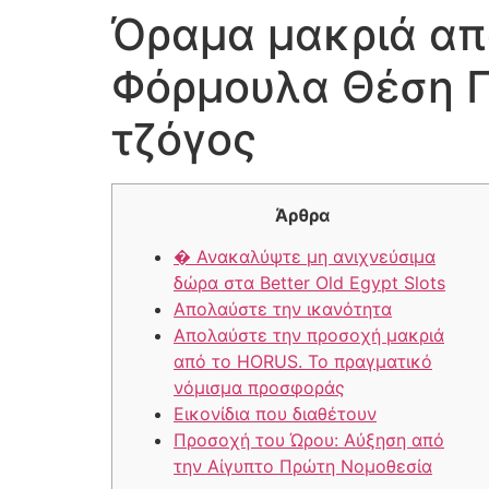
Όραμα μακριά απ
Φόρμουλα Θέση Π
τζόγος
Άρθρα
� Ανακαλύψτε μη ανιχνεύσιμα
δώρα στα Better Old Egypt Slots
Απολαύστε την ικανότητα
Απολαύστε την προσοχή μακριά
από το HORUS. Το πραγματικό
νόμισμα προσφοράς
Εικονίδια που διαθέτουν
Προσοχή του Ώρου: Αύξηση από
την Αίγυπτο Πρώτη Νομοθεσία